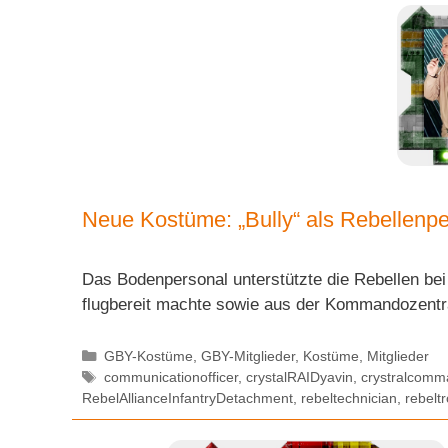
Neue Kostüme: „Bully“ als Rebellenpe
Das Bodenpersonal unterstützte die Rebellen bei 
flugbereit machte sowie aus der Kommandozent
Kategorien
GBY-Kostüme
,
GBY-Mitglieder
,
Kostüme
,
Mitglieder
Schlagwörter
communicationofficer
,
crystalRAIDyavin
,
crystralcomm
RebelAllianceInfantryDetachment
,
rebeltechnician
,
rebelt