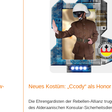
w-
Neues Kostüm: „Ccody“ als Honor
Die Ehrengardisten der Rebellen-Allianz tru
des Alderaanischen Konsular-Sicherheitsdie