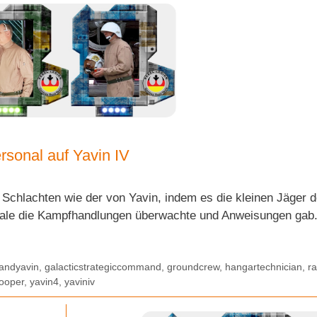
rsonal auf Yavin IV
Schlachten wie der von Yavin, indem es die kleinen Jäger d
rale die Kampfhandlungen überwachte und Anweisungen gab
andyavin
,
galacticstrategiccommand
,
groundcrew
,
hangartechnician
,
ra
rooper
,
yavin4
,
yaviniv