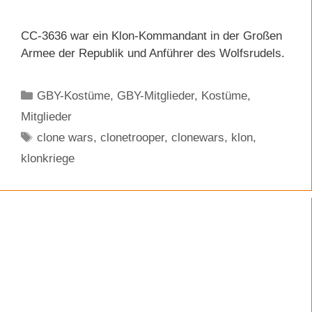
CC-3636 war ein Klon-Kommandant in der Großen
Armee der Republik und Anführer des Wolfsrudels.
Kategorien
GBY-Kostüme
,
GBY-Mitglieder
,
Kostüme
,
Mitglieder
Schlagwörter
clone wars
,
clonetrooper
,
clonewars
,
klon
,
klonkriege