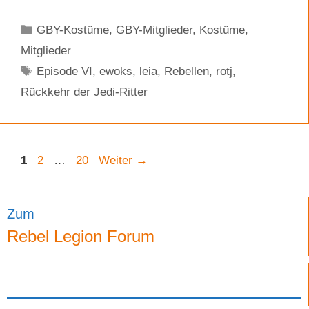
Kategorien
GBY-Kostüme
,
GBY-Mitglieder
,
Kostüme
,
Mitglieder
Schlagwörter
Episode VI
,
ewoks
,
leia
,
Rebellen
,
rotj
,
Rückkehr der Jedi-Ritter
Seite
Seite
Seite
1
2
…
20
Weiter
→
Zum
Rebel Legion Forum