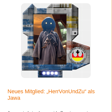
Neues Mitglied: „HerrVonUndZu“ als
Jawa