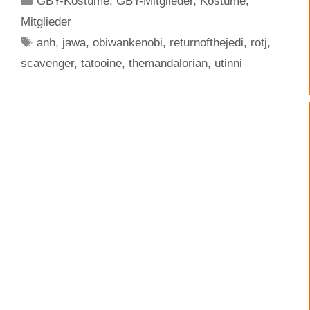
GBY-Kostüme
,
GBY-Mitglieder
,
Kostüme
,
Mitglieder
Schlagwörter
anh
,
jawa
,
obiwankenobi
,
returnofthejedi
,
rotj
,
scavenger
,
tatooine
,
themandalorian
,
utinni