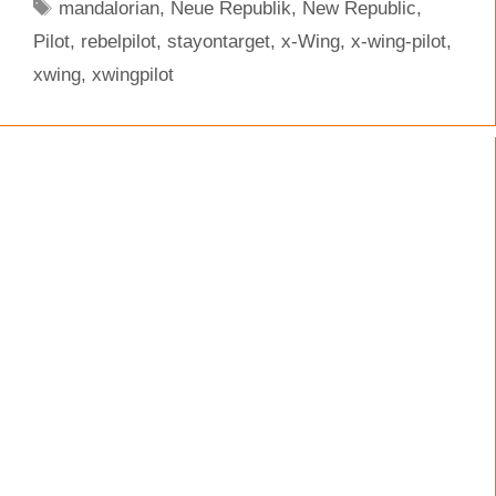
Schlagwörter
mandalorian
,
Neue Republik
,
New Republic
,
Pilot
,
rebelpilot
,
stayontarget
,
x-Wing
,
x-wing-pilot
,
xwing
,
xwingpilot