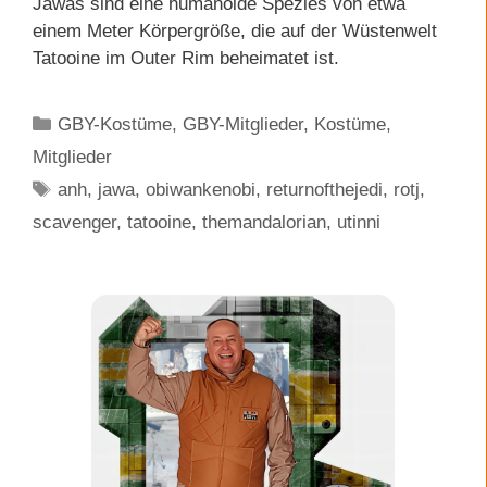
Jawas sind eine humanoide Spezies von etwa
einem Meter Körpergröße, die auf der Wüstenwelt
Tatooine im Outer Rim beheimatet ist.
Kategorien
GBY-Kostüme
,
GBY-Mitglieder
,
Kostüme
,
Mitglieder
Schlagwörter
anh
,
jawa
,
obiwankenobi
,
returnofthejedi
,
rotj
,
scavenger
,
tatooine
,
themandalorian
,
utinni