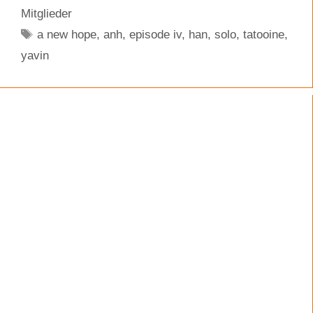
Mitglieder
Schlagwörter
a new hope
,
anh
,
episode iv
,
han
,
solo
,
tatooine
,
yavin