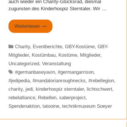
auch wieder ein Charity-Glücksrad, diesmal
zugunsten des Kinderhospiz Sterntaler. Wir …
Weiterlesen –>
Kategorien
Charity
,
Eventberichte
,
GBY-Kostüme
,
GBY-
Mitglieder
,
Kostümbau
,
Kostüme
,
Mitglieder
,
Uncategorized
,
Veranstaltung
Schlagwörter
#germanbaseyavin
,
#germangarrison
,
#jedipedia
,
#mandalorianroughnecks
,
#rebellegion
,
charity
,
jedi
,
kinderhospiz sterntaler
,
lichtschwert
,
rebelalliance
,
Rebellen
,
saberproject
,
Spendenaktion
,
tatooine
,
technikmuseum Soeyer