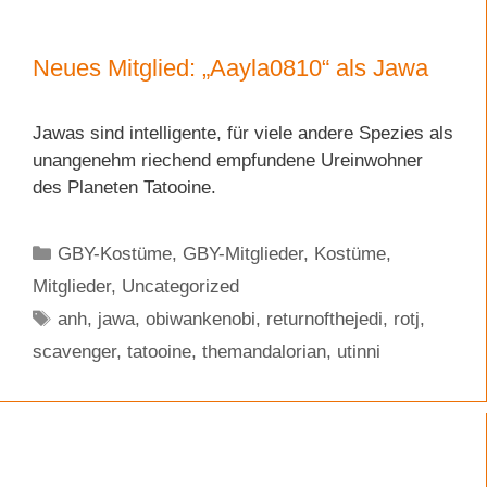
Neues Mitglied: „Aayla0810“ als Jawa
Jawas sind intelligente, für viele andere Spezies als
unangenehm riechend empfundene Ureinwohner
des Planeten Tatooine.
Kategorien
GBY-Kostüme
,
GBY-Mitglieder
,
Kostüme
,
Mitglieder
,
Uncategorized
Schlagwörter
anh
,
jawa
,
obiwankenobi
,
returnofthejedi
,
rotj
,
scavenger
,
tatooine
,
themandalorian
,
utinni