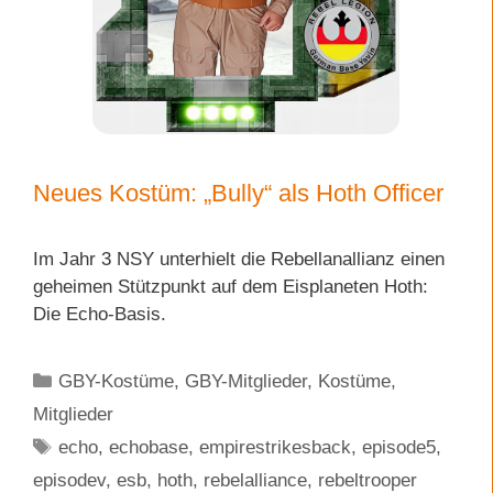
Neues Kostüm: „Bully“ als Hoth Officer
Im Jahr 3 NSY unterhielt die Rebellanallianz einen
geheimen Stützpunkt auf dem Eisplaneten Hoth:
Die Echo-Basis.
Kategorien
GBY-Kostüme
,
GBY-Mitglieder
,
Kostüme
,
Mitglieder
Schlagwörter
echo
,
echobase
,
empirestrikesback
,
episode5
,
episodev
,
esb
,
hoth
,
rebelalliance
,
rebeltrooper