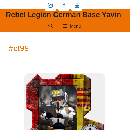
Zum
Inhalt
Rebel Legion German Base Yavin
springen
Menü
#ct99