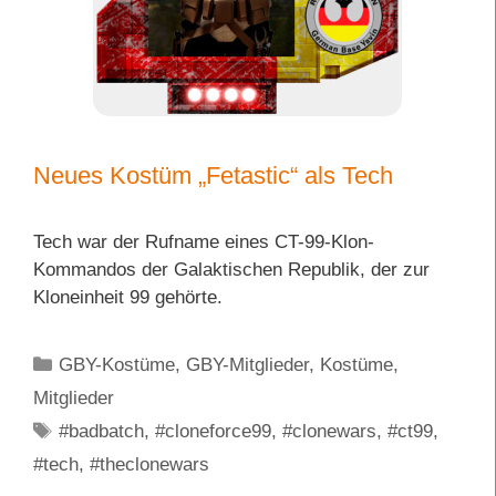
Neues Kostüm „Fetastic“ als Tech
Tech war der Rufname eines CT-99-Klon-
Kommandos der Galaktischen Republik, der zur
Kloneinheit 99 gehörte.
Kategorien
GBY-Kostüme
,
GBY-Mitglieder
,
Kostüme
,
Mitglieder
Schlagwörter
#badbatch
,
#cloneforce99
,
#clonewars
,
#ct99
,
#tech
,
#theclonewars