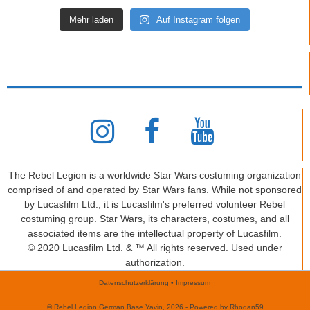
Mehr laden
Auf Instagram folgen
The Rebel Legion is a worldwide Star Wars costuming organization
comprised of and operated by Star Wars fans. While not sponsored
by Lucasfilm Ltd., it is Lucasfilm's preferred volunteer Rebel
costuming group. Star Wars, its characters, costumes, and all
associated items are the intellectual property of Lucasfilm.
© 2020 Lucasfilm Ltd. & ™ All rights reserved. Used under
authorization.
Datenschutzerklärung
•
Impressum
© Rebel Legion German Base Yavin, 2026 - Powered by Rhodan59