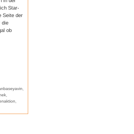
h in der
ich Star-
e Seite der
 die
gal ob
nbaseyavin
,
thek
,
naktion
,