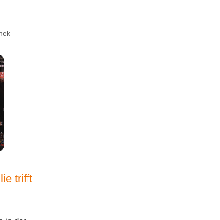
thek
 trifft