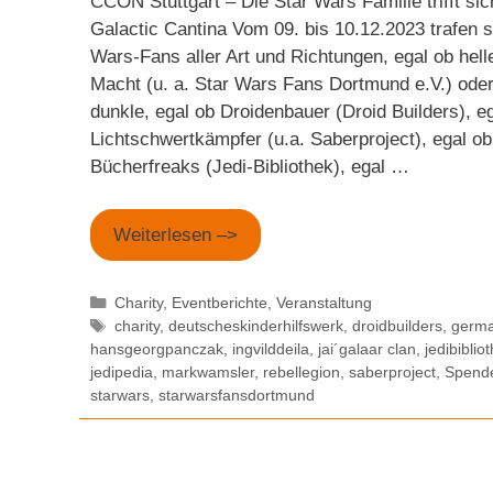
CCON Stuttgart – Die Star Wars Familie trifft sic
Galactic Cantina Vom 09. bis 10.12.2023 trafen s
Wars-Fans aller Art und Richtungen, egal ob hell
Macht (u. a. Star Wars Fans Dortmund e.V.) oder
dunkle, egal ob Droidenbauer (Droid Builders), e
Lichtschwertkämpfer (u.a. Saberproject), egal ob
Bücherfreaks (Jedi-Bibliothek), egal …
Weiterlesen –>
Kategorien
Charity
,
Eventberichte
,
Veranstaltung
Schlagwörter
charity
,
deutscheskinderhilfswerk
,
droidbuilders
,
germa
hansgeorgpanczak
,
ingvilddeila
,
jai´galaar clan
,
jedibiblio
jedipedia
,
markwamsler
,
rebellegion
,
saberproject
,
Spende
starwars
,
starwarsfansdortmund