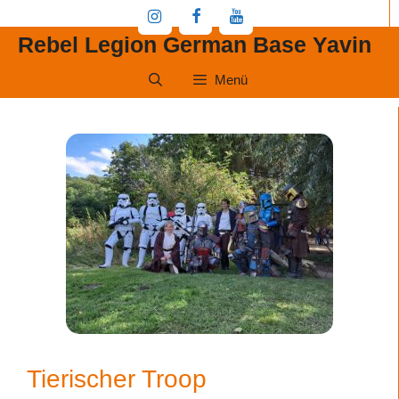
Zum
Inhalt
Rebel Legion German Base Yavin
springen
Menü
Tierischer Troop