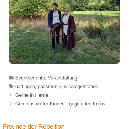
Kategorien
Eventberichte
,
Veranstaltung
Schlagwörter
hattingen
,
paasmühle
,
wildvogelstation
Gerne in Herne
Gemeinsam für Kinder – gegen den Krebs
Freunde der Rebellion