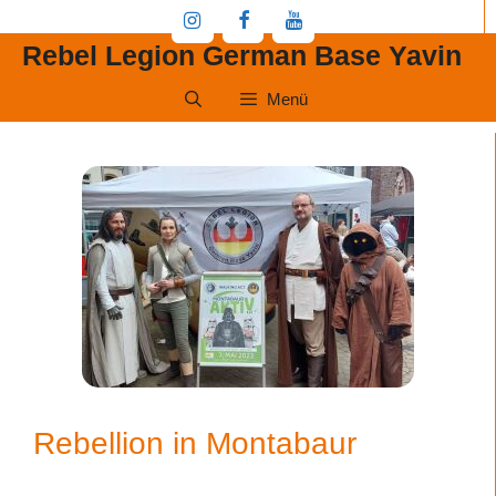
Zum
Inhalt
Rebel Legion German Base Yavin
springen
Menü
Rebellion in Montabaur