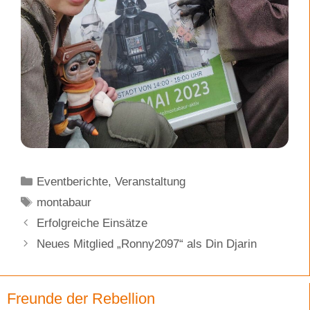
Kategorien
Eventberichte
,
Veranstaltung
Schlagwörter
montabaur
Erfolgreiche Einsätze
Neues Mitglied „Ronny2097“ als Din Djarin
Freunde der Rebellion