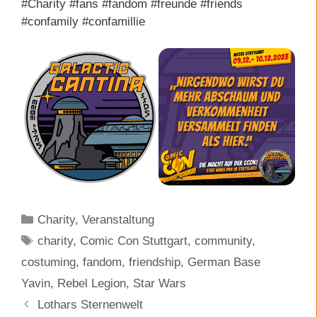
#Charity #fans #fandom #freunde #friends
#confamily #confamillie
Kategorien
Charity
,
Veranstaltung
Schlagwörter
charity
,
Comic Con Stuttgart
,
community
,
costuming
,
fandom
,
friendship
,
German Base
Yavin
,
Rebel Legion
,
Star Wars
Lothars Sternenwelt