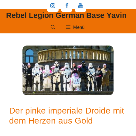
Zum
Inhalt
Rebel Legion German Base Yavin
springen
Menü
Der pinke imperiale Droide mit
dem Herzen aus Gold