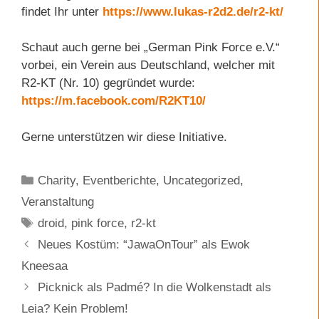
findet Ihr unter
https://www.lukas-r2d2.de/r2-kt/
Schaut auch gerne bei „German Pink Force e.V.“
vorbei, ein Verein aus Deutschland, welcher mit
R2-KT (Nr. 10) gegründet wurde:
https://m.facebook.com/R2KT10/
Gerne unterstützen wir diese Initiative.
Kategorien
Charity
,
Eventberichte
,
Uncategorized
,
Veranstaltung
Schlagwörter
droid
,
pink force
,
r2-kt
Neues Kostüm: “JawaOnTour” als Ewok
Kneesaa
Picknick als Padmé? In die Wolkenstadt als
Leia? Kein Problem!